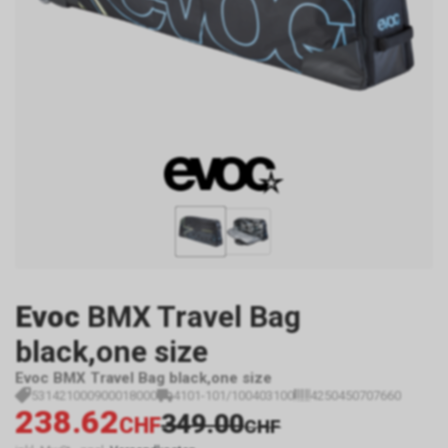
Evoc
BMX Travel Bag
black,one size
Evoc BMX Travel Bag black,one size
531421000900018000
4101-101/100403100
4250450707660
238.62
349.00
CHF
CHF