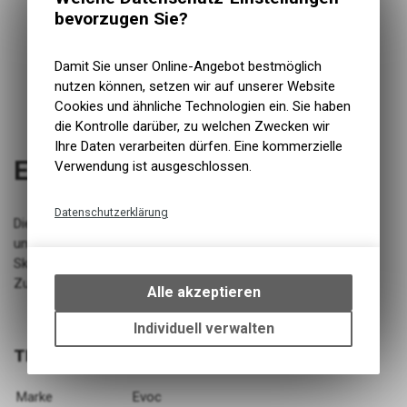
bevorzugen Sie?
Damit Sie unser Online-Angebot bestmöglich
nutzen können, setzen wir auf unserer Website
Cookies und ähnliche Technologien ein. Sie haben
die Kontrolle darüber, zu welchen Zwecken wir
Ihre Daten verarbeiten dürfen. Eine kommerzielle
Evoc BMX Travel Bag
Verwendung ist ausgeschlossen.
Datenschutzerklärung
Die BMX TRAVEL BAG bietet optimalen Schutz für dein BMX
Technische Funktionen
unterwegs bei gleichzeitig geringem Gewicht. Laufradfach
Skaterollen (leichtlaufend, geräuscharm, austauschbar)
Wir erfassen und speichern
Zusammenfaltbar auf: 133 x 30 x 22 cm
bestimmte Interaktionen und
Alle akzeptieren
Einstellungen auf Ihrem Gerät,
um die grundlegenden
Individuell verwalten
Funktionen unseres Online-
TECHNISCHE DATEN
Angebots, wie die Verwendung
des Warenkorbs, zu
Marke
Evoc
ermöglichen. Bitte beachten Sie,