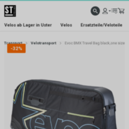
Velos ab Lager in Uster
Velos
Ersatzteile/Veloteile
Transport
Velotransport
Evoc BMX Travel Bag black,one size
-32%