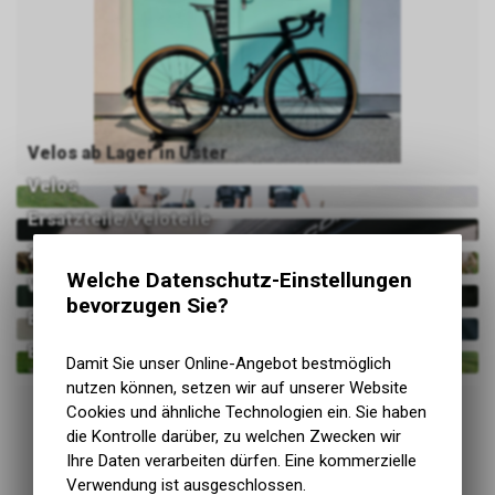
Velos ab Lager in Uster
Velos
Ersatzteile/Veloteile
Zubehör
Welche Datenschutz-Einstellungen
Werkzeug und Serviceprodukte
bevorzugen Sie?
Ernährung / Pflege
Bikedeals
Damit Sie unser Online-Angebot bestmöglich
nutzen können, setzen wir auf unserer Website
Cookies und ähnliche Technologien ein. Sie haben
die Kontrolle darüber, zu welchen Zwecken wir
Ihre Daten verarbeiten dürfen. Eine kommerzielle
Verwendung ist ausgeschlossen.